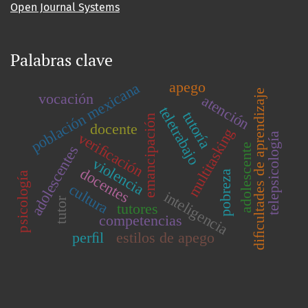
Open Journal Systems
Palabras clave
apego
población mexicana
diﬁcultades de aprendizaje
vocación
atención
teletrabajo
tutoría
emancipación
docente
multitasking
veriﬁcación
telepsicología
adolescente
adolescentes
violencia
docentes
pobreza
psicología
cultura
inteligencia
tutor
tutores
competencias
perﬁl
estilos de apego