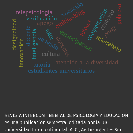
vocación
pobreza
competencias
multitasking
contexto
telepsicología
veriﬁcación
tutores
desigualdad
apego
perﬁl
docente
tutor
emancipación
inteligencia
teletrabajo
atención
docentes
innovación
cultura
atención a la diversidad
tutoría
estudiantes universitarios
REVISTA INTERCONTINENTAL DE PSICOLOGÍA Y EDUCACIÓN
es una publicación semestral editada por la UIC
Universidad Intercontinental, A. C., Av. Insurgentes Sur