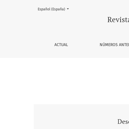
Cambiar el idioma. El actual es:
Español (España)
Vol. 21 Núm. 2 (2019)
Revist
ACTUAL
NÚMEROS ANTE
Desc