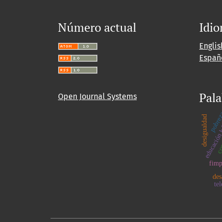
Número actual
Idi
Englis
Españ
Pala
Open Journal Systems
pobre
desigualdad
educación 
com
fimp
des
te