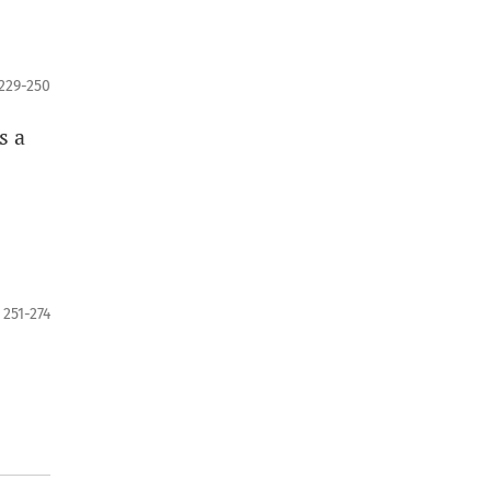
229-250
s a
251-274