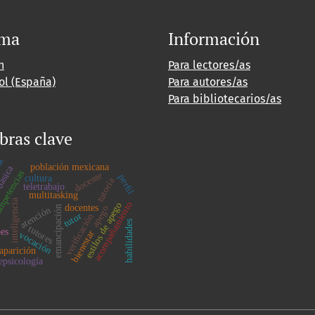
oma
Información
h
Para lectores/as
ol (España)
Para autores/as
Para bibliotecarios/as
bras clave
za
población mexicana
básica
petencias
docente
perﬁl
cultura
tutoría
teletrabajo
multitasking
inteligencia
acompañamiento
estilos de apego
docentes
apego
emancipación
atención
tutor
veriﬁcación
habilidades
tutores
es
bienestar
vocación
aparición
lepsicología