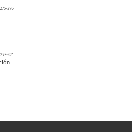
275-296
297-321
ción