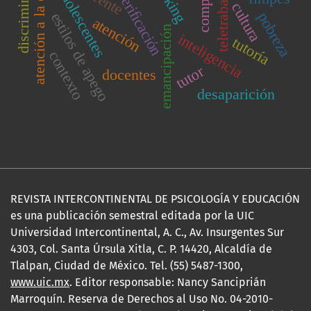
atención a la diversidad
discriminación
adolescentes
veriﬁcación
teletrabajo
cultura
pobreza
estilos de apego
atención
emancipación
inteligencia
tutoría
contexto
tutor
docentes
desaparición
REVISTA INTERCONTINENTAL DE PSICOLOGÍA Y EDUCACIÓN
es una publicación semestral editada por la UIC
Universidad Intercontinental, A. C., Av. Insurgentes Sur
4303, Col. Santa Úrsula Xitla, C. P. 14420, Alcaldía de
Tlalpan, Ciudad de México. Tel. (55) 5487-1300,
www.uic.mx
. Editor responsable: Nancy Sanciprián
Marroquín. Reserva de Derechos al Uso No. 04-2010-