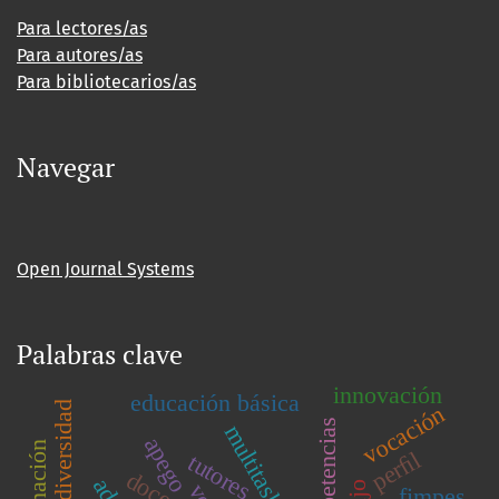
Para lectores/as
Para autores/as
Para bibliotecarios/as
Navegar
Open Journal Systems
Palabras clave
innovación
educación básica
vocación
competencias
multitasking
apego
perﬁl
tutores
docente
fimpes