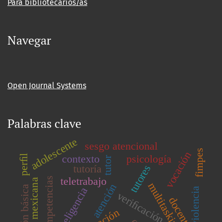
Para bibliotecarios/as
Navegar
Open Journal Systems
Palabras clave
adolescente
sesgo atencional
fimpes
vocación
contexto
psicología
perﬁl
tutor
tutoría
tutores
teletrabajo
competencias
población mexicana
multitasking
atención
educación básica
inteligencia
violencia
veriﬁcación
docentes