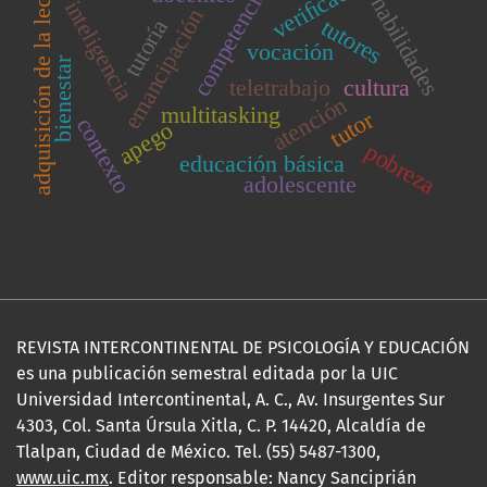
adquisición de la lectura
veriﬁcación
competencias
habilidades
inteligencia
emancipación
tutores
tutoría
vocación
bienestar
teletrabajo
cultura
atención
multitasking
tutor
contexto
apego
pobreza
educación básica
adolescente
REVISTA INTERCONTINENTAL DE PSICOLOGÍA Y EDUCACIÓN
es una publicación semestral editada por la UIC
Universidad Intercontinental, A. C., Av. Insurgentes Sur
4303, Col. Santa Úrsula Xitla, C. P. 14420, Alcaldía de
Tlalpan, Ciudad de México. Tel. (55) 5487-1300,
www.uic.mx
. Editor responsable: Nancy Sanciprián