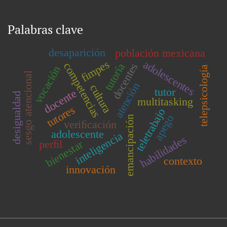
Palabras clave
desaparición
población mexicana
fimpes
adolescentes
competencias
docentes
tutoría
vocación
telepsicología
sesgo atencional
atención
cultura
tutor
docente
desigualdad
multitasking
tutores
teletrabajo
apego
emancipación
veriﬁcación
adolescente
inteligencia
habilidades
perﬁl
bienestar
contexto
innovación