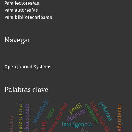
Para lectores/as
Para autores/as
Para bibliotecarios/as
Navegar
Open Journal Systems
Palabras clave
teletrabajo
educación básica
pobreza
emancipación
contexto
perﬁl
sesgo atencional
adolescente
acompañamiento
tutor
docente
inteligencia