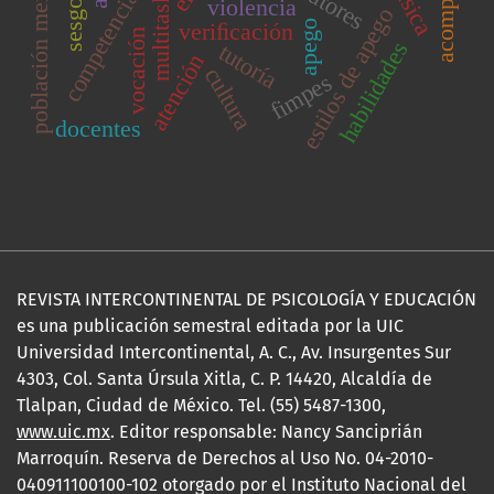
población mexicana
multitasking
competencias
tutores
violencia
estilos de apego
veriﬁcación
apego
vocación
habilidades
tutoría
atención
cultura
fimpes
docentes
REVISTA INTERCONTINENTAL DE PSICOLOGÍA Y EDUCACIÓN
es una publicación semestral editada por la UIC
Universidad Intercontinental, A. C., Av. Insurgentes Sur
4303, Col. Santa Úrsula Xitla, C. P. 14420, Alcaldía de
Tlalpan, Ciudad de México. Tel. (55) 5487-1300,
www.uic.mx
. Editor responsable: Nancy Sanciprián
Marroquín. Reserva de Derechos al Uso No. 04-2010-
040911100100-102 otorgado por el Instituto Nacional del