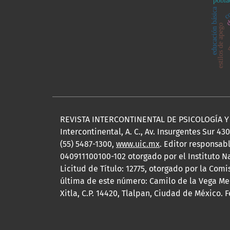
pobla
co
educación básica
d
mu
estilos de apego
REVISTA INTERCONTINENTAL DE PSICOLOGÍA Y E
Intercontinental, A. C., Av. Insurgentes Sur 43
(55) 5487-1300,
www.uic.mx
. Editor responsab
040911100100-102 otorgado por el Instituto N
Licitud de Título: 12775, otorgado por la Com
última de este número: Camilo de la Vega Memb
Xitla, C.P. 14420, Tlalpan, Ciudad de México.