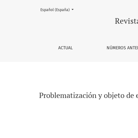
Cambiar el idioma. El actual es:
Español (España)
Problematización y objeto de estudio
Revist
ACTUAL
NÚMEROS ANTE
Problematización y objeto de e