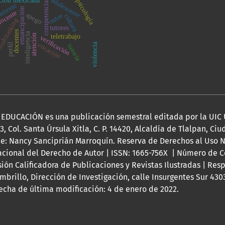
ción mexicana
adolescente
psicología
competencias
ntexto
emancipación
ocente
apego
tutor
cultura
ltitasking
tutores
docentes
inteligencia
atención
teletrabajo
veriﬁcación
vocación
violencia
perﬁl
tutoría
DUCACIÓN es una publicación semestral editada por la UIC 
03, Col. Santa Úrsula Xitla, C. P. 14420, Alcaldía de Tlalpan, Ci
le: Nancy Sanciprián Marroquín. Reserva de Derechos al Uso N
acional del Derecho de Autor | ISSN: 1665-756X | Número de C
isión Calificadora de Publicaciones y Revistas Ilustradas | Res
rillo, Dirección de Investigación, calle Insurgentes Sur 4303
 Fecha de última modificación: 4 de enero de 2022.