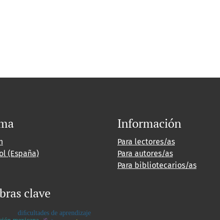
oma
Información
h
Para lectores/as
ol (España)
Para autores/as
Para bibliotecarios/as
bras clave
diﬁcultades de aprendizaje