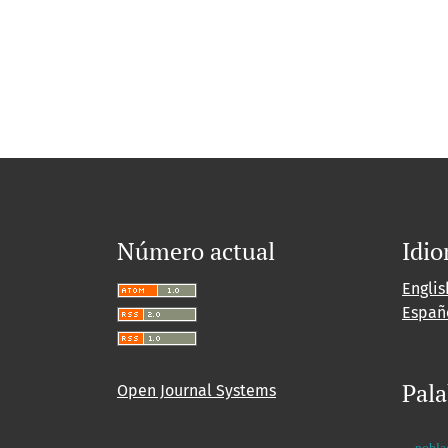
Número actual
Idi
Englis
Españ
Pala
Open Journal Systems