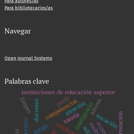
Para autores/as
Para bibliotecarios/as
Navegar
Open Journal Systems
Palabras clave
instituciones de educación superior
perﬁl
fimpes
competencias
tutores
docentes
atención
inteligencia
tutoría
intervención
vocación
veriﬁcación
apego