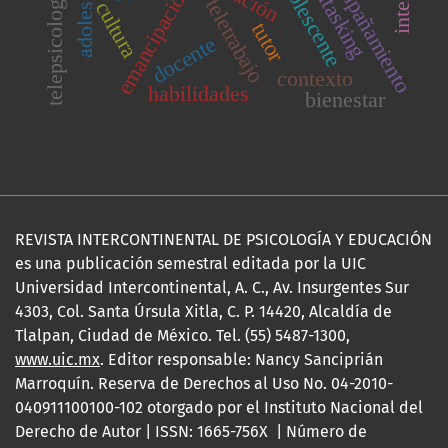
adolescentes
acompañamiento
multitasking
adolescente
emancipación
telepsicología
teletrabajo
cultura
tutor
docente
contexto
habilidades
bienestar
REVISTA INTERCONTINENTAL DE PSICOLOGÍA Y EDUCACIÓN
es una publicación semestral editada por la UIC
Universidad Intercontinental, A. C., Av. Insurgentes Sur
4303, Col. Santa Úrsula Xitla, C. P. 14420, Alcaldía de
Tlalpan, Ciudad de México. Tel. (55) 5487-1300,
www.uic.mx
. Editor responsable: Nancy Sanciprián
Marroquín. Reserva de Derechos al Uso No. 04-2010-
040911100100-102 otorgado por el Instituto Nacional del
Derecho de Autor | ISSN: 1665-756X | Número de