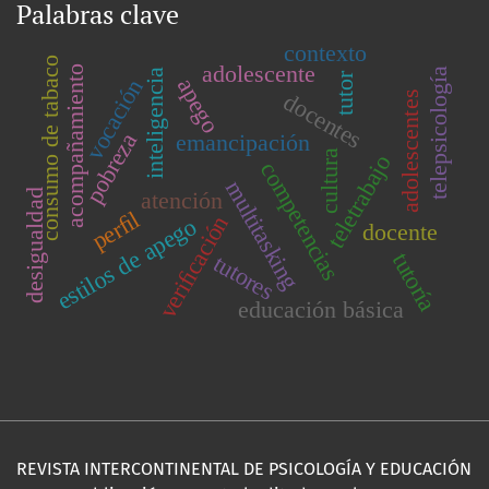
Palabras clave
contexto
consumo de tabaco
adolescente
acompañamiento
telepsicología
inteligencia
tutor
apego
vocación
docentes
adolescentes
pobreza
emancipación
cultura
teletrabajo
competencias
multitasking
atención
desigualdad
perﬁl
veriﬁcación
estilos de apego
docente
tutoría
tutores
educación básica
REVISTA INTERCONTINENTAL DE PSICOLOGÍA Y EDUCACIÓN