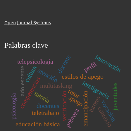
Open Journal Systems
Palabras clave
innovación
docente
telepsicología
perﬁl
cultura
adolescente
atención
estilos de apego
competencias
inteligencia
multitasking
juventudes
tutor
tutoría
veriﬁcación
emancipación
psicología
apego
tutores
vocación
docentes
contexto
pobreza
teletrabajo
educación básica