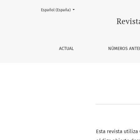
Cambiar el idioma. El actual es:
Español (España)
Acerca de Open Journal Systems
Revist
ACTUAL
NÚMEROS ANTE
Esta revista utiliz