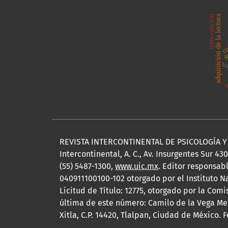
adquisición de la lectura
intervención
in
cu
vo
REVISTA INTERCONTINENTAL DE PSICOLOGÍA Y E
Intercontinental, A. C., Av. Insurgentes Sur 43
(55) 5487-1300,
www.uic.mx
. Editor responsab
040911100100-102 otorgado por el Instituto N
Licitud de Título: 12775, otorgado por la Com
última de este número: Camilo de la Vega Memb
Xitla, C.P. 14420, Tlalpan, Ciudad de México.