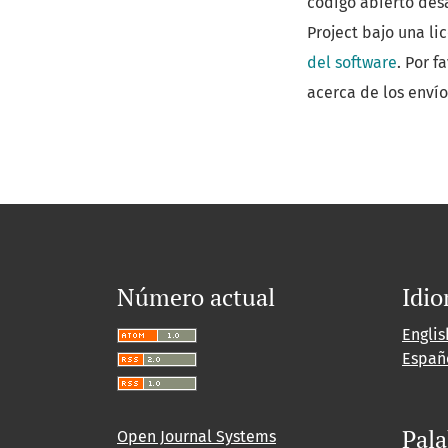
código abierto des
Project bajo una li
del software
. Por f
acerca de los envíos
Número actual
Idi
Englis
Españ
Pala
Open Journal Systems