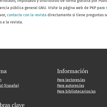
arrollado, impulsado y distribuido de forma gratuita por Pub
cencia pública general GNU. Visite la página web de PKP para
avor,
contacte con la revista
directamente si tiene preguntas so
 a la revista.
oma
Información
h
Para lectores/as
ol (España)
Para autores/as
Para bibliotecarios/as
bras clave