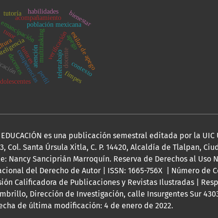
habilidades
bienestar
tutoría
acompañamiento
emancipación
población mexicana
tutor
multitasking
veriﬁcación
estilos de apego
apego
teligencia
ltura
atención
tutores
docente
competencias
teletrabajo
docentes
cación
contexto
perﬁl
fimpes
adolescentes
DUCACIÓN es una publicación semestral editada por la UIC 
03, Col. Santa Úrsula Xitla, C. P. 14420, Alcaldía de Tlalpan, Ci
le: Nancy Sanciprián Marroquín. Reserva de Derechos al Uso N
acional del Derecho de Autor | ISSN: 1665-756X | Número de C
isión Calificadora de Publicaciones y Revistas Ilustradas | Res
rillo, Dirección de Investigación, calle Insurgentes Sur 4303
 Fecha de última modificación: 4 de enero de 2022.