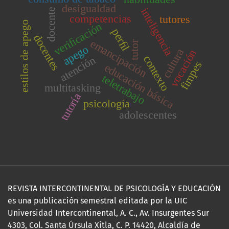
desigualdad
inteligencia
docente
competencias
tutores
estilos de apego
veriﬁcación
perﬁl
docentes
emancipación
tutor
apego
cultura
vocación
contexto
atención
fimpes
educación básica
teletrabajo
multitasking
tutoría
psicología
adolescentes
REVISTA INTERCONTINENTAL DE PSICOLOGÍA Y EDUCACIÓN
es una publicación semestral editada por la UIC
Universidad Intercontinental, A. C., Av. Insurgentes Sur
4303, Col. Santa Úrsula Xitla, C. P. 14420, Alcaldía de