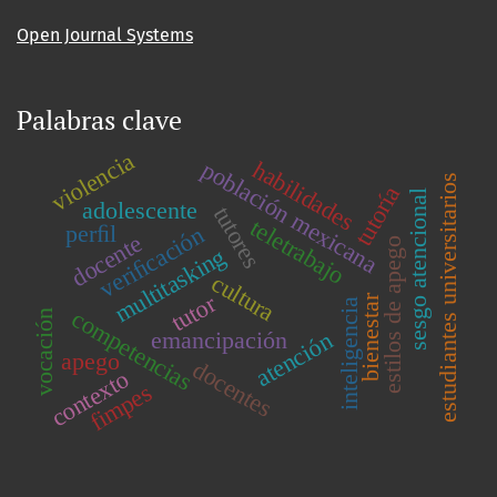
Open Journal Systems
Palabras clave
violencia
habilidades
población mexicana
estudiantes universitarios
tutoría
sesgo atencional
adolescente
tutores
teletrabajo
perﬁl
veriﬁcación
docente
estilos de apego
multitasking
cultura
tutor
bienestar
inteligencia
competencias
vocación
emancipación
atención
apego
docentes
contexto
fimpes