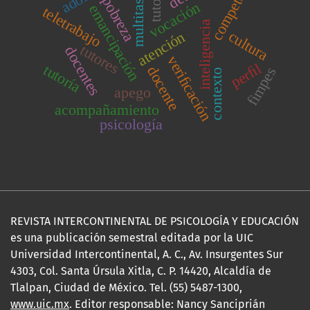
competencias
multitasking
tutor
pobreza
vocación
emancipación
teletrabajo
inteligencia
cultura
atención
tutores
docentes
veriﬁcación
perﬁl
tutoría
docente
fimpes
contexto
apego
acompañamiento
psicología
REVISTA INTERCONTINENTAL DE PSICOLOGÍA Y EDUCACIÓN
es una publicación semestral editada por la UIC
Universidad Intercontinental, A. C., Av. Insurgentes Sur
4303, Col. Santa Úrsula Xitla, C. P. 14420, Alcaldía de
Tlalpan, Ciudad de México. Tel. (55) 5487-1300,
www.uic.mx
. Editor responsable: Nancy Sanciprián