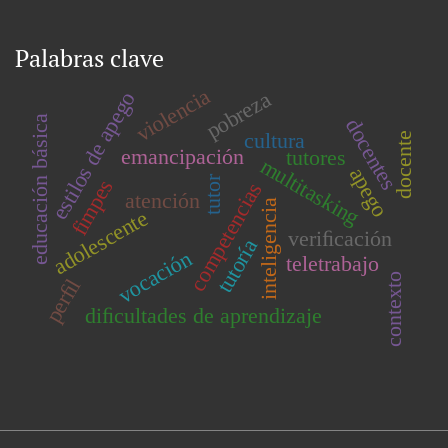
Palabras clave
violencia
pobreza
estilos de apego
educación básica
docentes
cultura
docente
emancipación
tutores
multitasking
apego
tutor
fimpes
competencias
atención
inteligencia
adolescente
veriﬁcación
tutoría
vocación
teletrabajo
contexto
perﬁl
diﬁcultades de aprendizaje