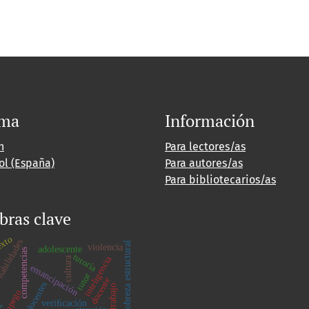
oma
Información
h
Para lectores/as
ol (España)
Para autores/as
Para bibliotecarios/as
bras clave
exto
bilidades
pobreza estructural
violencia
adolescente
competencias
tutoría
inteligencia
cultura
emancipación
tutor
docente
n básica
docentes
teletrabajo
apego
veriﬁcación