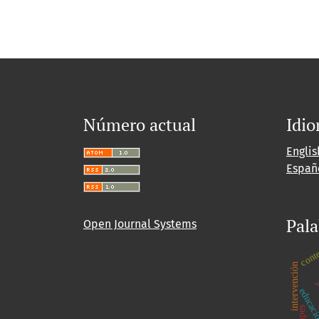
Número actual
Idi
Englis
Españ
Pala
Open Journal Systems
cont
ha
intervención
educació
fimpes