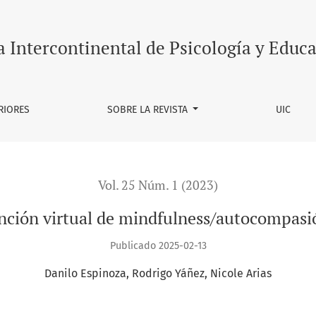
e mindfulness/autocompasión en docentes universitarios
a Intercontinental de Psicología y Educ
RIORES
SOBRE LA REVISTA
UIC
Vol. 25 Núm. 1 (2023)
ención virtual de mindfulness/autocompasió
Publicado 2025-02-13
Danilo Espinoza
Rodrigo Yáñez
Nicole Arias