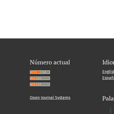
Número actual
Idi
Englis
Españ
Pala
Open Journal Systems