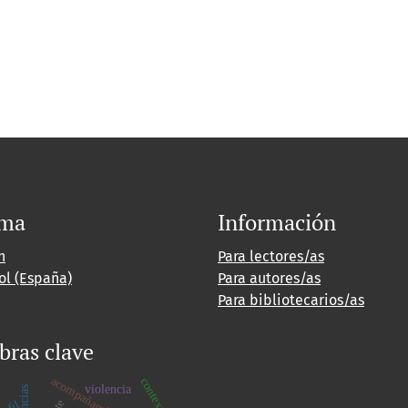
oma
Información
h
Para lectores/as
ol (España)
Para autores/as
Para bibliotecarios/as
bras clave
acompañamiento
contexto
violencia