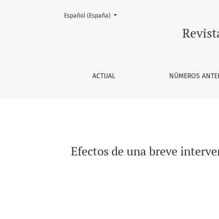
Cambiar el idioma. El actual es:
Español (España)
Efectos de una breve intervención virtual d
Revist
ACTUAL
NÚMEROS ANTE
Efectos de una breve interv