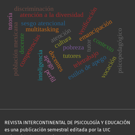
discriminación
veriﬁcación
atención a la diversidad
tutoría
emancipación
sesgo atencional
población mexicana
multitasking
atención
psicopedagógico
competencias
docente
cultura
contexto
tutor
pobreza
docentes
teletrabajo
inteligencia
tutores
estilos de apego
apego
vocación
perﬁl
REVISTA INTERCONTINENTAL DE PSICOLOGÍA Y EDUCACIÓN
es una publicación semestral editada por la UIC