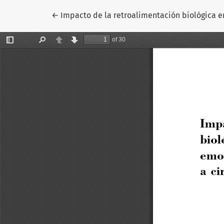
Volver a los detalles del artículo
←
Impacto de la retroalimentación biológica e