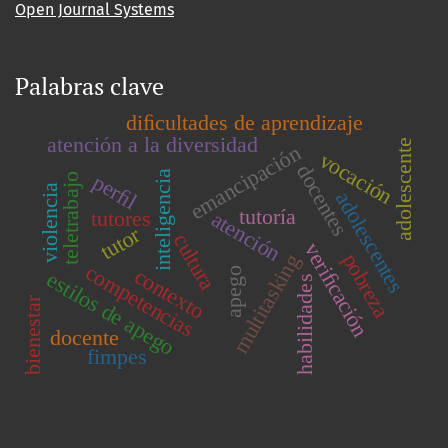
Open Journal Systems
Palabras clave
diﬁcultades de aprendizaje
atención a la diversidad
adolescente
emancipación
vocación
docentes
inteligencia
perﬁl
teletrabajo
violencia
adolescentes
tutoría
tutores
atención
tutor
cultura
veriﬁcación
pobreza
multitasking
competencias
contexto
apego
estilos de apego
habilidades
bienestar
docente
fimpes