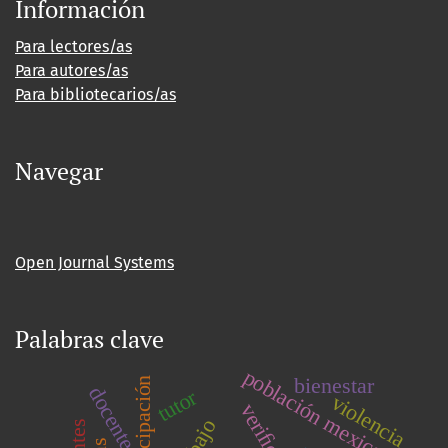
Información
Para lectores/as
Para autores/as
Para bibliotecarios/as
Navegar
Open Journal Systems
Palabras clave
población mexicana
bienestar
emancipación
docente
tutor
violencia