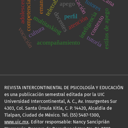
veriﬁcación
teletrabajo
adolescentes
competencias
tutores
apego
estilos de apego
docentes
inteligencia
perﬁl
multitasking
atención
contexto
cultura
vocación
tutoría
acompañamiento
REVISTA INTERCONTINENTAL DE PSICOLOGÍA Y EDUCACIÓN
es una publicación semestral editada por la UIC
Universidad Intercontinental, A. C., Av. Insurgentes Sur
4303, Col. Santa Úrsula Xitla, C. P. 14420, Alcaldía de
Tlalpan, Ciudad de México. Tel. (55) 5487-1300,
www.uic.mx
. Editor responsable: Nancy Sanciprián