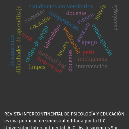
estudiantes universitarios
tutoría
psicología
diﬁcultades de aprendizaje
contexto
competencias
docente
cultura
vocación
atención
emancipación
teletrabajo
estilos de apego
veriﬁcación
tutor
desaparición
apego
tutores
multitasking
perﬁl
docentes
innovación
inteligencia
intervención
fimpes
REVISTA INTERCONTINENTAL DE PSICOLOGÍA Y EDUCACIÓN
es una publicación semestral editada por la UIC
Universidad Intercontinental, A. C., Av. Insurgentes Sur