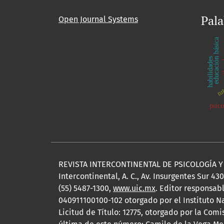
Pala
Open Journal Systems
educación básica
estil
habilidades
tu
psico
REVISTA INTERCONTINENTAL DE PSICOLOGÍA Y E
Intercontinental, A. C., Av. Insurgentes Sur 43
(55) 5487-1300,
www.uic.mx
. Editor responsab
040911100100-102 otorgado por el Instituto N
Licitud de Título: 12775, otorgado por la Com