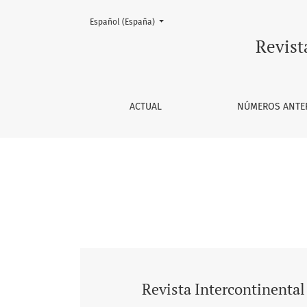
Cambiar el idioma. El actual es:
Español (España)
Vol. 5 Núm. 1 (2003): Revista Intercontinent
Revist
ACTUAL
NÚMEROS ANTE
Revista Intercontinenta