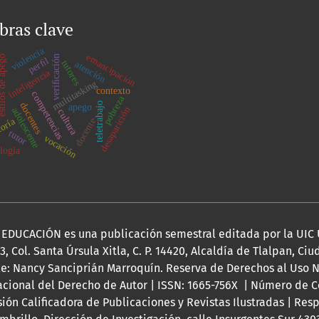
bras clave
violencia
emancipación
veriﬁcación
os de apego
perﬁl
tutores
atención
inteligencia
multitasking
contexto
competencias
pobreza
teletrabajo
docentes
apego
desaparición
adolescente
cultura
toría
docente
tutor
vocación
logía
DUCACIÓN es una publicación semestral editada por la UIC 
03, Col. Santa Úrsula Xitla, C. P. 14420, Alcaldía de Tlalpan, Ci
le: Nancy Sanciprián Marroquín. Reserva de Derechos al Uso N
acional del Derecho de Autor | ISSN: 1665-756X | Número de C
isión Calificadora de Publicaciones y Revistas Ilustradas | Res