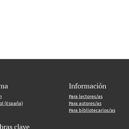
oma
Información
h
Para lectores/as
ol (España)
Para autores/as
Para bibliotecarios/as
bras clave