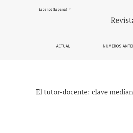
Cambiar el idioma. El actual es:
Español (España)
El tutor-docente: clave mediante el acompañ
Revist
ACTUAL
NÚMEROS ANTE
El tutor-docente: clave media