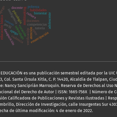
pobreza
 apego
docente
multitasking
inteligencia
habilidades
psicología
cultura
bienestar
adolescente
ducación básica
tutores
docentes
perﬁl
competencias
vocación
teletrabajo
tutoría
atención
veriﬁcación
tutor
desaparición
apego
emancipación
s
violencia
DUCACIÓN es una publicación semestral editada por la UIC 
03, Col. Santa Úrsula Xitla, C. P. 14420, Alcaldía de Tlalpan, Ci
le: Nancy Sanciprián Marroquín. Reserva de Derechos al Uso N
acional del Derecho de Autor | ISSN: 1665-756X | Número de C
isión Calificadora de Publicaciones y Revistas Ilustradas | Res
rillo, Dirección de Investigación, calle Insurgentes Sur 4303
 Fecha de última modificación: 4 de enero de 2022.