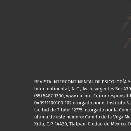
estilos de
e
fimpe
REVISTA INTERCONTINENTAL DE PSICOLOGÍA Y E
Intercontinental, A. C., Av. Insurgentes Sur 43
(55) 5487-1300,
www.uic.mx
. Editor responsab
040911100100-102 otorgado por el Instituto N
Licitud de Título: 12775, otorgado por la Com
última de este número: Camilo de la Vega Memb
Xitla, C.P. 14420, Tlalpan, Ciudad de México.