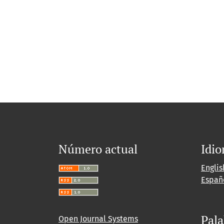
Número actual
Idi
Englis
Españ
Pala
Open Journal Systems