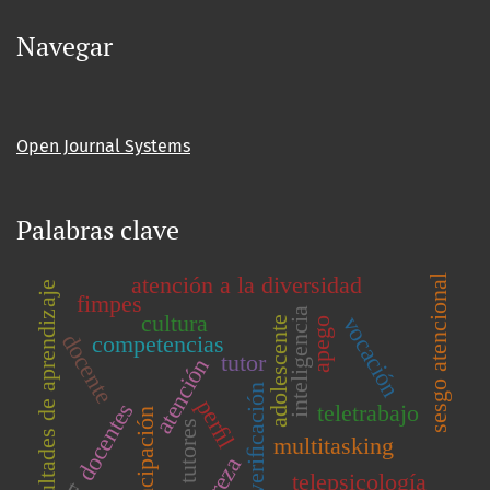
Navegar
Open Journal Systems
Palabras clave
atención a la diversidad
sesgo atencional
diﬁcultades de aprendizaje
fimpes
inteligencia
cultura
vocación
adolescente
apego
docente
competencias
tutor
atención
veriﬁcación
perﬁl
docentes
teletrabajo
emancipación
tutores
multitasking
telepsicología