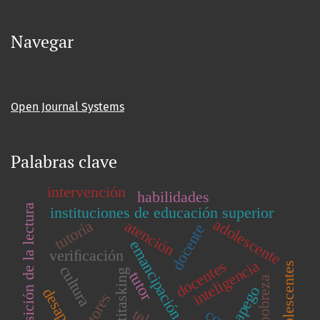
Navegar
Open Journal Systems
Palabras clave
intervención
habilidades
adquisición de la lectura
instituciones de educación superior
adolescente
atención
tutoría
docente
emancipación
veriﬁcación
inteligencia
docentes
adolescentes
cultura
multitasking
tutor
pobreza
apego
tutores