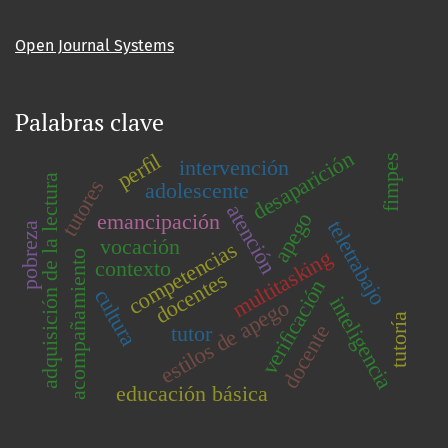
Open Journal Systems
Palabras clave
desaparición
perﬁl
fimpes
intervención
adquisición de la lectura
tutores
adolescente
atención
apego
emancipación
teletrabajo
pobreza
vocación
competencias
multitasking
acompañamiento
contexto
docentes
veriﬁcación
cultura
inteligencia
estilos de apego
tutoría
docente
tutor
educación básica