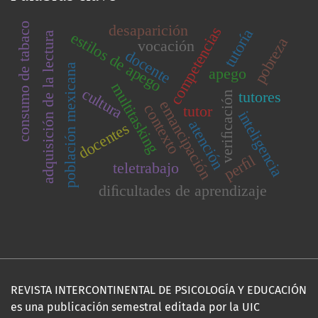
consumo de tabaco
desaparición
competencias
tutoría
estilos de apego
adquisición de la lectura
pobreza
vocación
docente
población mexicana
apego
multitasking
cultura
tutores
veriﬁcación
emancipación
contexto
tutor
inteligencia
atención
docentes
perﬁl
teletrabajo
diﬁcultades de aprendizaje
REVISTA INTERCONTINENTAL DE PSICOLOGÍA Y EDUCACIÓN
es una publicación semestral editada por la UIC