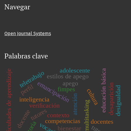
Navegar
Open Journal Systems
Palabras clave
adolescente
educación básica
diﬁcultades de aprendizaje
teletrabajo
estilos de apego
emancipación
apego
desaparición
perﬁl
desigualdad
fimpes
cultura
atención
inteligencia
multitasking
veriﬁcación
tutores
docente
contexto
competencias
docentes
tutoría
vocación
tutor
bienestar