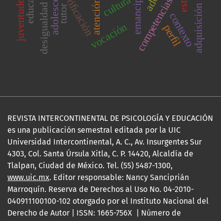
emancipación
adolescente
veriﬁcación
cultura
juventudes
competencias
atención
desigualdad
tutor
contexto
vocación
perﬁl
REVISTA INTERCONTINENTAL DE PSICOLOGÍA Y EDUCACIÓN
es una publicación semestral editada por la UIC
Universidad Intercontinental, A. C., Av. Insurgentes Sur
4303, Col. Santa Úrsula Xitla, C. P. 14420, Alcaldía de
Tlalpan, Ciudad de México. Tel. (55) 5487-1300,
www.uic.mx
. Editor responsable: Nancy Sanciprián
Marroquín. Reserva de Derechos al Uso No. 04-2010-
040911100100-102 otorgado por el Instituto Nacional del
Derecho de Autor | ISSN: 1665-756X | Número de