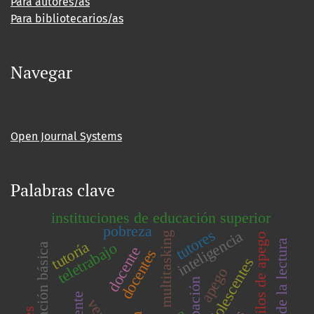
Para autores/as
Para bibliotecarios/as
Navegar
Open Journal Systems
Palabras clave
instituciones de educación superior
pobreza
tutores
inteligencia
multitasking
estilos de apego
adquisición de la lectura
tutoría
teletrabajo
educación básica
docente
docentes
adolescentes
apego