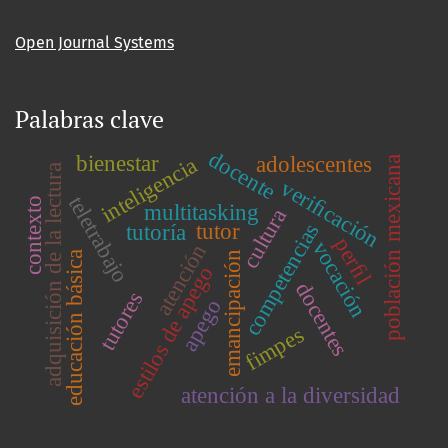
Open Journal Systems
Palabras clave
docente
bienestar
adolescentes
inteligencia
población mexicana
adquisición de la lectura
veriﬁcación
teletrabajo
contexto
multitasking
cultura
competencias
tutor
tutoría
perﬁl
vocación
atención
educación básica
emancipación
estilos de apego
docentes
tutores
apego
fimpes
atención a la diversidad