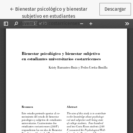
Volver a los detalles del artículo
←
Bienestar psicológico y bienestar
Descargar
subjetivo en estudiantes
universitarios costarricenses