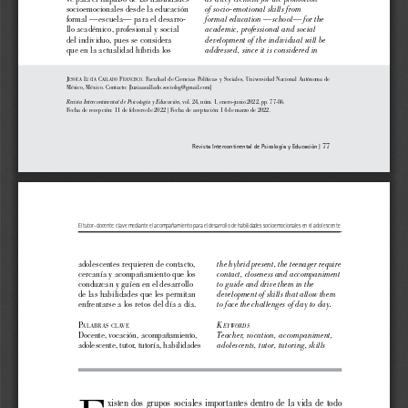
of socio-emotional skills from 
socioemocionales desde la educación 
formal education —school— for the 
formal —escuela— para el desarro- 
academic, professional and social 
llo académico, profesional y social 
del individuo, pues se considera 
development of the individual will be 
que en la actualidad híbrida los 
addressed, since it is considered in 
j
 l
 c
 F
. 
Facultad de Ciencias Políticas y Sociales, Universidad Nacional Autónoma de 
essica
ucía
allado
rancisco
México, México. Contacto: [luziaacallado.sociolog@gmail.com]
Revista Intercontinental de Psicología y Educación
, vol. 24, núm. 1, enero-junio 2022, pp. 77-86.
Fecha de recepción: 11 de febrero de 2022 | Fecha de aceptación: 14 de marzo de 2022.
77
Revista Intercontinental de Psicología y Educación | 
El tutor-docente: clave mediante el acompañamiento para el desarrollo de habilidades socioemocionales en el adolescente
the hybrid present, the teenager require 
adolescentes requieren de contacto, 
contact, closeness and accompaniment 
cercanía y acompañamiento que los 
to guide and drive them in the 
conduzcan y guíen en el desarrollo 
development of skills that allow them 
de las habilidades que les permitan 
to face the challenges of day to day.
enfrentarse a los retos del día a día.
K
P
eywords
alabras
clave
Teacher, vocation, accompaniment, 
Docente, vocación, acompañamiento, 
adolescents, tutor, tutoring, skills
adolescente, tutor, tutoría, habilidades
xisten dos grupos sociales importantes dentro de la vida de todo 