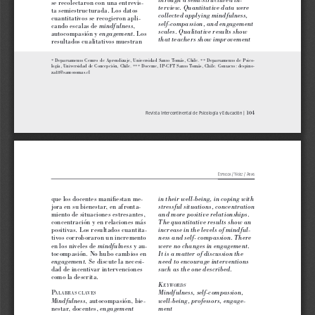
se recolectaron con una entrevis
-
terview. Quantitative data were 
ta semiestructurada. Los datos 
collected applying mindfulness, 
cuantitativos se recogieron apli
-
self-compassion, and engagement 
cando escalas de 
, 
mindfulness
scales. Qualitative results show 
autocompasión y 
. Los 
engagement
that teachers show improvement 
resultados cualitativos muestran 
*
  Departamento  Centro  de  Aprendizaje,  Universidad  Santo  Tomás,  Chile.  
**
  Departamento  de  Psico-
logía, Universidad de Concepción, Chile. 
*** 
Docente, IP-CFT Santo Tomás, Chile. Contacto: despino-
za18@santotomas.cl 
104
104
  |  Revista Intercontinental de Psicología y Educación 
Revista Intercontinental de Psicología y Educación | 
julio-diciembre 2021
E
 / Y
 / a
spinoza
áñEz
rias
que los docentes manifiestan me
-
in their well-being, in coping with 
jora en su bienestar, en afronta
-
stressful situations, concentration 
miento de situaciones estresantes, 
and more positive relationships. 
concentración y en relaciones más 
The quantitative results show an 
positivas. Los resultados cuantita
-
increase in the levels of mindful
-
tivos corroboraron un incremento 
ness and self- compassion. There 
en los niveles de 
 y au
-
mindfulness
were no changes in engagement. 
tocompasión. No hubo cambios en 
It is a matter of discussion the 
. Se discute la necesi
-
engagement
need to encourage interventions 
dad de incentivar intervenciones 
such as the one described.
como la descrita.
K
eywords
P
Mindfulness, self-compassion, 
alabras
claves
, autocompasión, bie
-
Mindfulness
well-being, professors, engage
-
nestar, docentes, 
engagement
ment