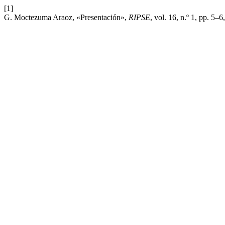
[1]
G. Moctezuma Araoz, «Presentación»,
RIPSE
, vol. 16, n.º 1, pp. 5–6