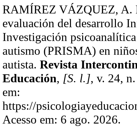
RAMÍREZ VÁZQUEZ, A. P. A
evaluación del desarrollo In
Investigación psicoanalític
autismo (PRISMA) en niños 
autista.
Revista Intercontin
Educación
,
[S. l.]
, v. 24, 
em:
https://psicologiayeducacio
Acesso em: 6 ago. 2026.