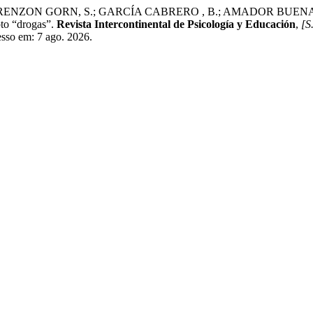
ZON GORN, S.; GARCÍA CABRERO , B.; AMADOR BUENABAD, N
pto “drogas”.
Revista Intercontinental de Psicología y Educación
,
[S.
esso em: 7 ago. 2026.