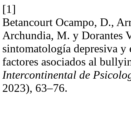
[1]
Betancourt Ocampo, D., Arr
Archundia, M. y Dorantes V
sintomatología depresiva 
factores asociados al bully
Intercontinental de Psicol
2023), 63–76.