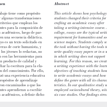
men
Abstract
This article shows how psychology
abajo tiene como propósito 
students changed their criteria for
 algunas transformaciones 
crafting an academic essay after 
criterios que emplean los 
taking a writing-intensive course. 
ntes para la composición de 
college, essays are the typical writ
s académicos, luego de par
-
requirement for humanities and so
 en una secuencia didáctica. 
science majors. Students comply w
yo es un texto solicitado en 
the task without having the tools t
reras de corte humanista, y 
write quality essay papers or in a 
los jóvenes lo redactan, no 
in which writing does not support 
 con las herramientas para 
learning. For this reason, we creat
n producto de calidad y 
a writing experience with the lear
har la escritura para la ela
-
objectives of teaching students ho
n del conocimiento. Por ello, 
to write academic essays and how 
izó una experiencia educativa 
define the genre with all its chara
ropósitos de aprendizaje 
teristics. In our qualitative study 
ron encaminados a que los 
employed sociocultural theory, wit
ntes aprendieran a escribir 
six case studies. Our findings stres
 académicos, a definir dicho 