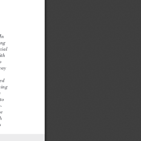
 
 
In 
ing 
cial 
ith 
o 
way 
ed 
ning 
w 
to 
c
-
we 
h 
s 