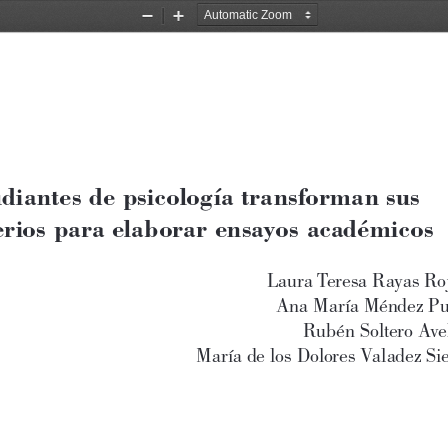
Zoom
Zoom
Out
In
diantes de psicología transforman sus 
erios para elaborar ensayos académicos
Laura Teresa Rayas Roj
Ana María Méndez Pu
Rubén Soltero Avel
María de los Dolores Valadez Si