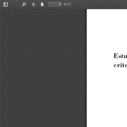
of 17
Toggle
Find
Previous
Next
Sidebar
Estu
crit