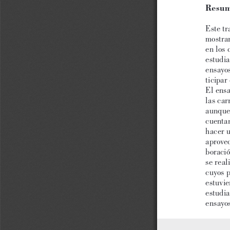
Resu
Este tr
mostrar
en los 
estudia
ensayo
ticipar
El ensa
las car
aunque 
cuentan
hacer u
aprovec
boració
se real
cuyos p
estuvie
estudia
ensayos