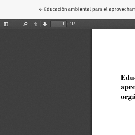
Volver a los detalles del artículo
←
Educación ambiental para el aprovechami