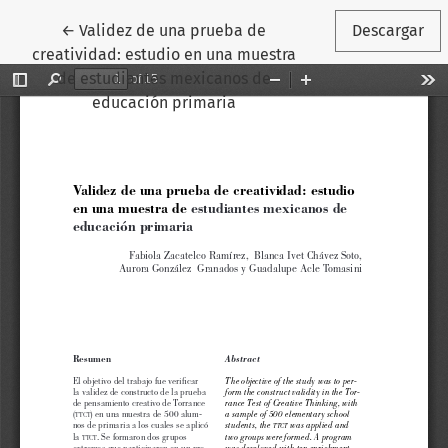
Volver a los detalles del artículo
←
Validez de una prueba de
Descargar
creatividad: estudio en una muestra
de estudiantes mexicanos de
educación primaria